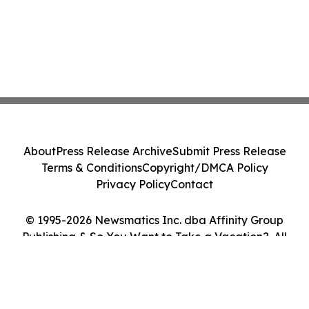
About
Press Release Archive
Submit Press Release
Terms & Conditions
Copyright/DMCA Policy
Privacy Policy
Contact
© 1995-2026 Newsmatics Inc. dba Affinity Group
Publishing & So You Want to Take a Vacation?. All
Rights Reserved.
Cookie Settings / Your Privacy Choices