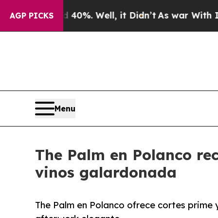
round 40%. Well, it Didn’t
As war With Iran Dro
AGP PICKS
Menu
The Palm en Polanco rec
vinos galardonada
The Palm en Polanco ofrece cortes prime 