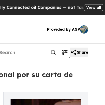
nnected oil Companies — not Taxpayers — the Cha
View all
Provided by AGP
Share
onal por su carta de